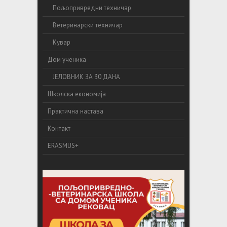
Пољопривредни техничар
Ветеринарски техничар
Кувар
Дом ученика
ЈЕЛОВНИК ЗА 30 ДАНА
Школска економија
Практична настава
Контакт
ERASMUS+