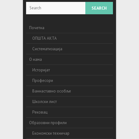
Search
Почетна
ОПШТА АКТА
Систематизација
О нама
Историјат
Професори
Ваннаставно особље
Школски лист
Рековац
Образовни профили
Економски техничар