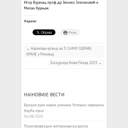
Игор Вујанац, проф.др Звонко Златановић и
Милан Хушњак.
Подели:
Print
←
Најлепши штанд на 3. САЈМУ ЗДРАВЕ
ХРАНЕ у Рековцу
Екскурзија Нови Пазар 2023
→
НАЈНОВИЈЕ ВЕСТИ
Вредне руке наших ученика: Успешно завршена
берба лука!
01/08/2026
Пољопривредно-ветеринарска школа