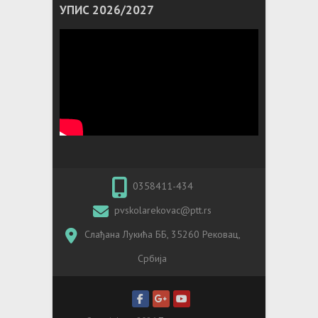
УПИС 2026/2027
0358411-434
pvskolarekovac@ptt.rs
Слађана Лукића ББ, 35260 Рековац,
Србија