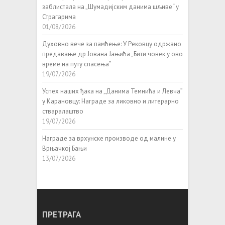
заблистала на „Шумадијским данима шљиве“ у
Страгарима
01/08/2026
Духовно вече за памћење: У Рековцу одржано
предавање др Јована Јањића „Бити човек у ово
време на путу спасења”
19/07/2026
Успех наших ђака на „Данима Темнића и Левча”
у Карановцу: Награде за ликовно и литерарно
стваралаштво
19/07/2026
Награде за врхунске производе од малине у
Врњачкој Бањи
13/07/2026
ПРЕТРАГА