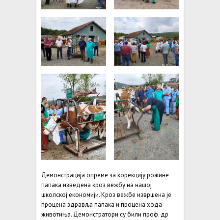
Демонстрација опреме за корекцију рожине
папака изведена кроз вежбу на нашој
школској економији. Кроз вежбе извршена је
процена здравља папака и процена хода
животиња. Демонстратори су били проф. др