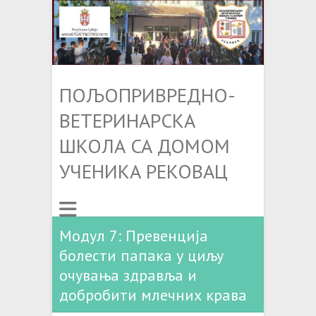
ПОЉОПРИВРЕДНО-
ВЕТЕРИНАРСКА
ШКОЛА СА ДОМОМ
УЧЕНИКА РЕКОВАЦ
Модул 7: Превенција
болести папака у циљу
очувања здравља и
добробити млечних крава