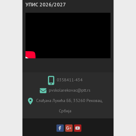
УПИС 2026/2027
0358411-434
pvskolarekovac@ptt.rs
Слађана Лукића ББ, 35260 Рековац,
Србија