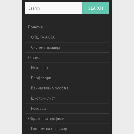
Search
Почетна
ОПШТА АКТА
Систематизација
О нама
Историјат
Професори
Ваннаставно особље
Школски лист
Рековац
Образовни профили
Економски техничар