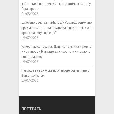
заблистала на „Шумадијским данима шљиве“ у
Страгарима
01/08/2026
Духовно вече за памћење: У Рековцу одржано
предавање др Јована Јањића „Бити човек у ово
време на путу спасења”
19/07/2026
Успех наших ђака на „Данима Темнића и Левча”
у Карановцу: Награде за ликовно и литерарно
стваралаштво
19/07/2026
Награде за врхунске производе од малине у
Врњачкој Бањи
13/07/2026
ПРЕТРАГА