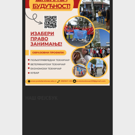
НАШ ФЕЈСБУК