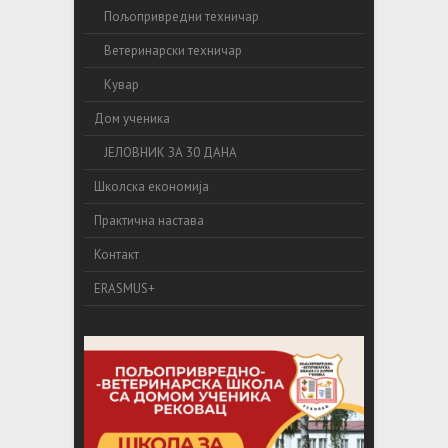
Пољопривредни техничар
Ветеринарски техничар
Кувар
Дом ученика
ЈЕЛОВНИК ЗА 30 ДАНА
Школска економија
Практична настава
Контакт
ERASMUS+