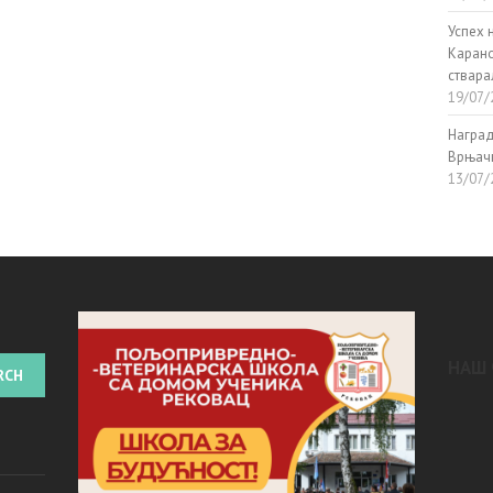
Успех 
Карано
ствар
19/07/
Наград
Врњач
13/07/
НАШ 