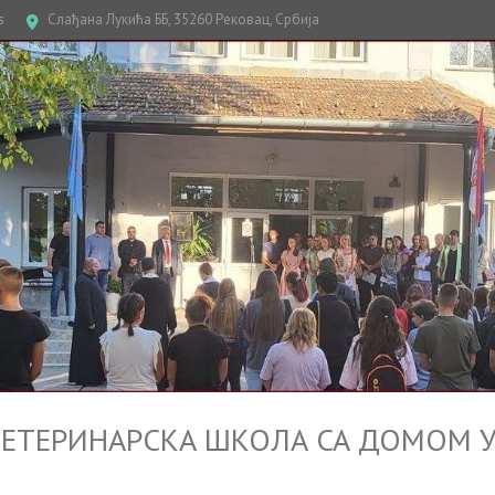
s
Слађана Лукића ББ, 35260 Рековац, Србија
ТЕРИНАРСКА ШКОЛА СА ДОМОМ У