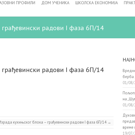
АЗОВНИ ПРОФИЛИ
ДОМ УЧЕНИКА
ШКОЛСКА ЕКОНОМИЈА
ПРАК
 грађевински радови I фаза 6П/14
НАЈН
 грађевински радови I фаза 6П/14
Вредне
берба 
01/08/
Пољоп
на „Шу
01/08/
Духовн
предав
Израда кухињског блока – грађевински радови I фаза 6П/14
→
време 
19/07/