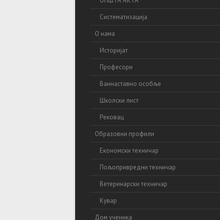
ОПШТА АКТА
Систематизација
О нама
Историјат
Професори
Ваннаставно особље
Школски лист
Рековац
Образовни профили
Економски техничар
Пољопривредни техничар
Ветеринарски техничар
Кувар
Дом ученика