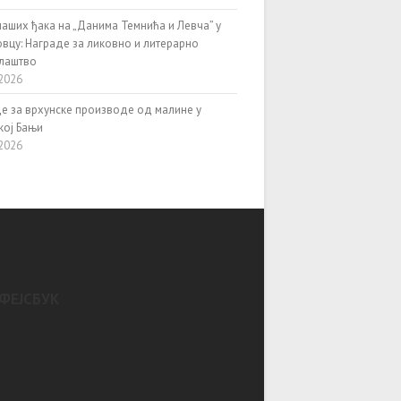
наших ђака на „Данима Темнића и Левча” у
вцу: Награде за ликовно и литерарно
алаштво
2026
е за врхунске производе од малине у
кој Бањи
2026
ФЕЈСБУК