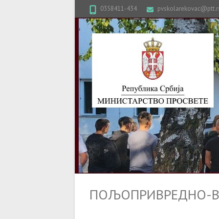
0358411-434
pvskolarekovac@ptt.r
ПОЉОПРИВРЕДНО-ВЕ