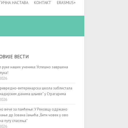
ТИЧНА НАСТАВА
КОНТАКТ
ERASMUS+
ОВИЈЕ ВЕСТИ
 руке наших ученика: Успешно завршена
лука!
2026
ривредно-ветеринарска школа заблистала
мадијским данима шљиве“ у Страгарима
2026
о вече за памћење: У Рековцу одржано
ање др Јована Јањића „Бити човек у ово
на путу спасења”
2026