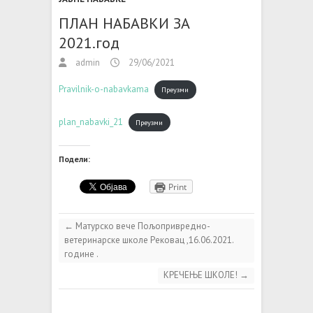
ПЛАН НАБАВКИ ЗА
2021.год
admin
29/06/2021
Pravilnik-o-nabavkama
Преузми
plan_nabavki_21
Преузми
Подели:
Print
←
Матурско вече Пољопривредно-
ветеринарске школе Рековац ,16.06.2021.
године .
КРЕЧЕЊЕ ШКОЛЕ!
→