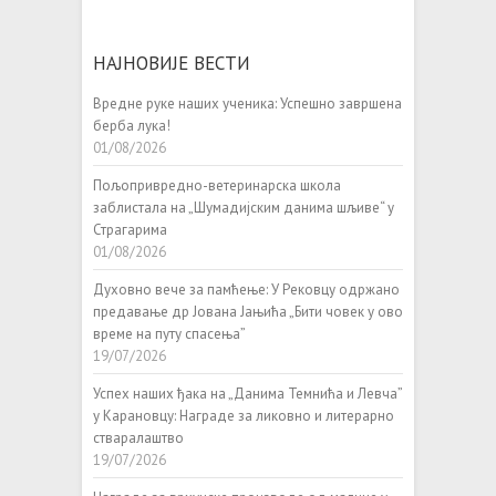
НАЈНОВИЈЕ ВЕСТИ
Вредне руке наших ученика: Успешно завршена
берба лука!
01/08/2026
Пољопривредно-ветеринарска школа
заблистала на „Шумадијским данима шљиве“ у
Страгарима
01/08/2026
Духовно вече за памћење: У Рековцу одржано
предавање др Јована Јањића „Бити човек у ово
време на путу спасења”
19/07/2026
Успех наших ђака на „Данима Темнића и Левча”
у Карановцу: Награде за ликовно и литерарно
стваралаштво
19/07/2026