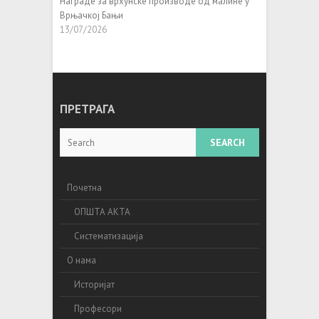
Награде за врхунске производе од малине у
Врњачкој Бањи
13/07/2026
ПРЕТРАГА
Search
Почетна
ОПШТА АКТА
Систематизација
О нама
Историјат
Професори