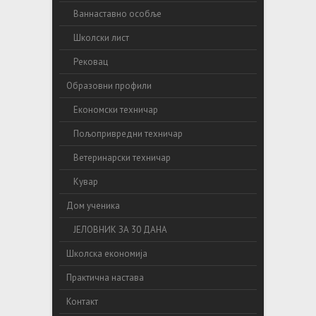
Ваннаставно особље
Школски лист
Рековац
Образовни профили
Економски техничар
Пољопривредни техничар
Ветеринарски техничар
Кувар
Дом ученика
ЈЕЛОВНИК ЗА 30 ДАНА
Школска економија
Практична настава
Контакт