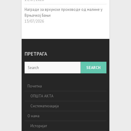
Награде за врхунске производе од малине у
Врњачкој Бањи
13/07/2026
ПРЕТРАГА
Search
Почетна
ОПШТА АКТА
Систематизација
О нама
Историјат