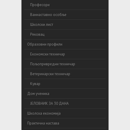
Професори
Ваннаставно особље
Школски лист
Рековац
Образовни профили
Економски техничар
Пољопривредни техничар
Ветеринарски техничар
Кувар
Дом ученика
ЈЕЛОВНИК ЗА 30 ДАНА
Школска економија
Практична настава