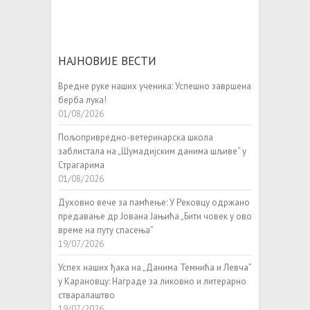
НАЈНОВИЈЕ ВЕСТИ
Вредне руке наших ученика: Успешно завршена
берба лука!
01/08/2026
Пољопривредно-ветеринарска школа
заблистала на „Шумадијским данима шљиве“ у
Страгарима
01/08/2026
Духовно вече за памћење: У Рековцу одржано
предавање др Јована Јањића „Бити човек у ово
време на путу спасења”
19/07/2026
Успех наших ђака на „Данима Темнића и Левча”
у Карановцу: Награде за ликовно и литерарно
стваралаштво
19/07/2026