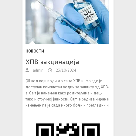
НОВОСТИ
ХПВ вакцинација
admin
23/10/2024
QR код који води до сајта ХПВ инфо где је
доступан комплетан водич за заштиту од ХПВ-
а. Сајт је намењен како родитељима и деци
тако и стручној јавности. Сајт је редизајниран и
измењен па је сада много бољи и прегледнији.