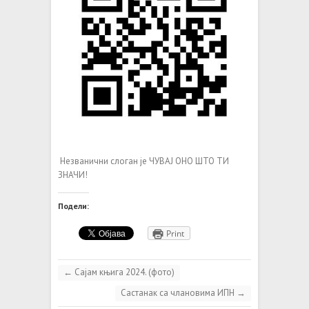
Незванични слоган је ЧУВАЈ ОНО ШТО ТИ
ЗНАЧИ!
Подели:
Print
←
Сајам књига 2024. (фото)
Састанак са члановима ИПН
→