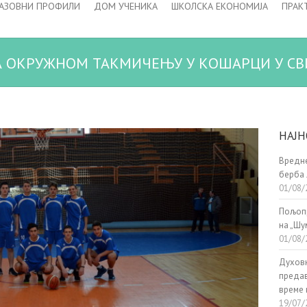
АЗОВНИ ПРОФИЛИ
ДОМ УЧЕНИКА
ШКОЛСКА ЕКОНОМИЈА
ПРАК
 ОКРУЖНОМ ТАКМИЧЕЊУ У КОШАРЦИ У СВ
НАЈН
Вредне
берба 
01/08/
Пољоп
на „Шу
01/08/
Духовн
предав
време 
19/07/