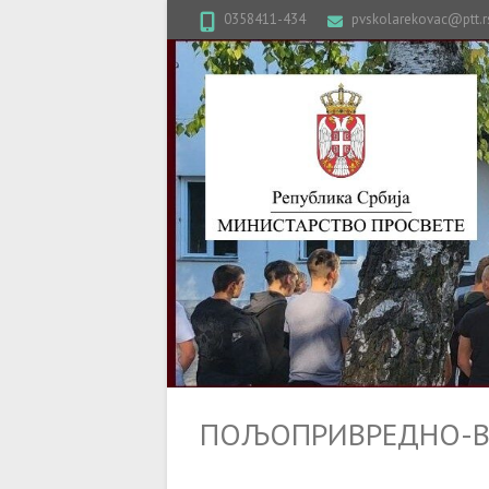
0358411-434
pvskolarekovac@ptt.r
ПОЉОПРИВРЕДНО-ВЕ