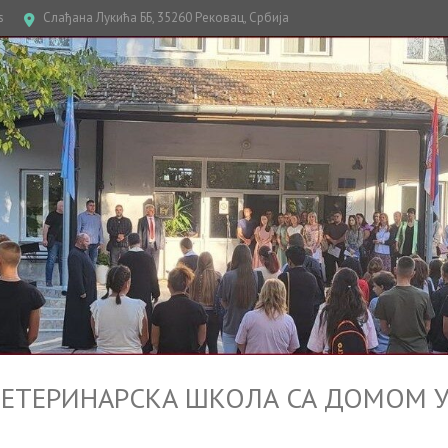
s
Слађана Лукића ББ, 35260 Рековац, Србија
ТЕРИНАРСКА ШКОЛА СА ДОМОМ У