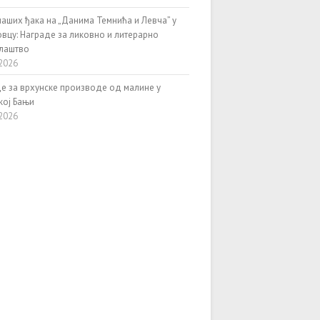
наших ђака на „Данима Темнића и Левча” у
вцу: Награде за ликовно и литерарно
алаштво
2026
е за врхунске производе од малине у
кој Бањи
2026