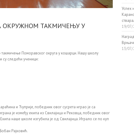
Успех 
Карано
ствар
А ОКРУЖНОМ ТАКМИЧЕЊУ У
19/07/
Наград
Врњач
13/07/
 такмичење Поморавског округа у кошарци. Нашу школу
и су следећи ученици:
араћина и Ћуприје, победник овог сусрета играо је са
грана је између екипа из Свилајнца и Рековца, победник овог
 Екипа наше школе изгубила је од Свилајнца. Играло се по куп
Бобан Рајковић.