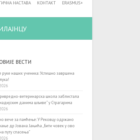
ТИЧНА НАСТАВА
КОНТАКТ
ERASMUS+
ИЛАЈНЦУ
ОВИЈЕ ВЕСТИ
 руке наших ученика: Успешно завршена
лука!
2026
ривредно-ветеринарска школа заблистала
мадијским данима шљиве“ у Страгарима
2026
о вече за памћење: У Рековцу одржано
ање др Јована Јањића „Бити човек у ово
на путу спасења”
2026