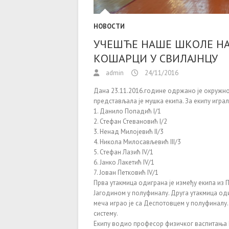
НОВОСТИ
УЧЕШЋЕ НАШЕ ШКОЛЕ Н
КОШАРЦИ У СВИЛАЈНЦУ
admin
24/11/2016
Дана 23.11.2016.године одржано је окружно
представљала је мушка екипа. За екипу играл
1. Данило Попадић I/1
2. Стефан Стевановић I/2
3. Ненад Милојевић II/3
4. Никола Милосављевић III/3
5. Стефан Лазић IV/1
6. Јанко Лакетић IV/1
7. Јован Петковић IV/1
Прва утакмица одиграна је између екипа из П
Јагодином у полуфиналу. Друга утакмица оди
меча играо је са Деспотовцем у полуфиналу.
систему.
Екипу водио професор физичког васпитања 