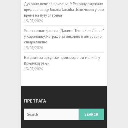
Духовно вече за памћење: У Рековцу одржано
предавање др Јована Јањића „Бити човек у ово
време на путу спасења”
19/07/2026
Успех наших ђака на „Данима Темнића и Левча”
у Карановцу: Награде за ликовно и литерарно
стваралаштво
19/07/2026
Награде за врхунске производе од малине у
Врњачкој Бањи
13/07/2026
ПРЕТРАГА
Search