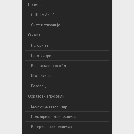
Почетна
ОПШТА АКТА
Систематизација
О нама
Историјат
Професори
Ваннаставно особље
Школски лист
Рековац
Образовни профили
Економски техничар
Пољопривредни техничар
Ветеринарски техничар