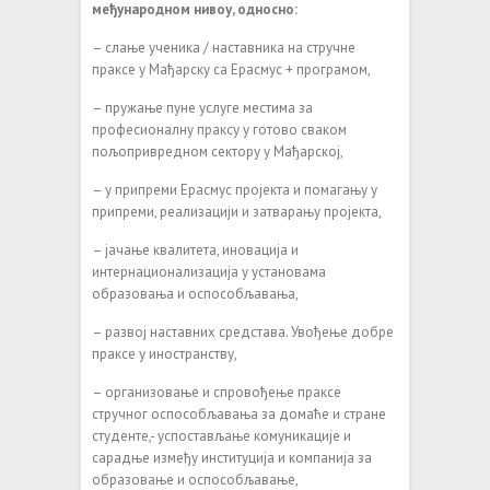
међународном нивоу, односно:
– слање ученика / наставника на стручне
праксе у Мађарску са Ерасмус + програмом,
– пружање пуне услуге местима за
професионалну праксу у готово сваком
пољопривредном сектору у Мађарској,
– у припреми Ерасмус пројекта и помагању у
припреми, реализацији и затварању пројекта,
– јачање квалитета, иновација и
интернационализација у установама
образовања и оспособљавања,
– развој наставних средстава. Увођење добре
праксе у иностранству,
– организовање и спровођење праксе
стручног оспособљавања за домаће и стране
студенте,- успостављање комуникације и
сарадње између институција и компанија за
образовање и оспособљавање,