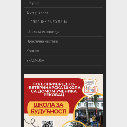
Кувар
Дом ученика
ЈЕЛОВНИК ЗА 30 ДАНА
Школска економија
Практична настава
Контакт
ERASMUS+