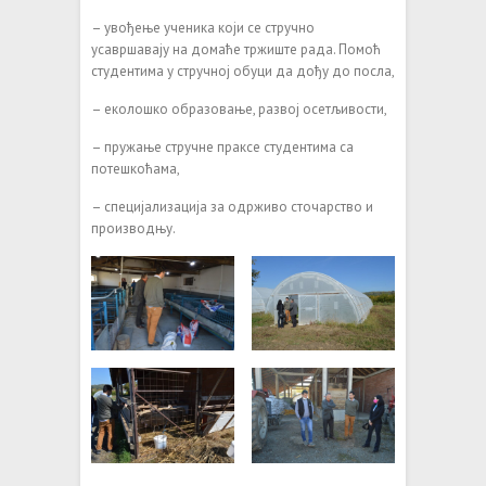
– увођење ученика који се стручно
усавршавају на домаће тржиште рада. Помоћ
студентима у стручној обуци да дођу до посла,
– еколошко образовање, развој осетљивости,
– пружање стручне праксе студентима са
потешкоћама,
– специјализација за одрживо сточарство и
производњу.