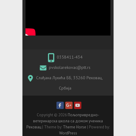
0358411-434
pvskolarekovac@ptt.rs
Слађана Лукића ББ, 35260 Рековац,
Србија
Copyright © 2026
Пољопривредно-
ветеринарска школа са домом ученика
Рековац
| Theme by:
Theme Horse
| Powered by:
WordPress