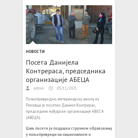
НОВОСТИ
Посета Данијела
Контрераса, председника
организације АБЕЦА
admin
03/11/2021
Пољопривредно-ветеринарску школу из
Рековца је посетио Даниел Контрерас,
председник мађарске организације АВЕСА
(АБЕЦА).
Циљ посете је подршка стручном образовању
у пољопривреди на националном и