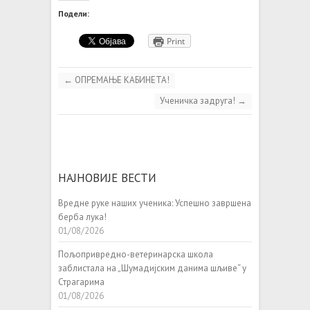
Подели:
Print
←
ОПРЕМАЊЕ КАБИНЕТА!
Ученичка задруга!
→
НАЈНОВИЈЕ ВЕСТИ
Вредне руке наших ученика: Успешно завршена
берба лука!
01/08/2026
Пољопривредно-ветеринарска школа
заблистала на „Шумадијским данима шљиве“ у
Страгарима
01/08/2026